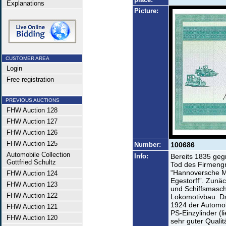
Explanations
Picture:
CUSTOMER AREA
Login
Free registration
PREVIOUS AUCTIONS
FHW Auction 128
FHW Auction 127
FHW Auction 126
FHW Auction 125
Number:
100686
Automobile Collection
Info:
Bereits 1835 geg
Gottfried Schultz
Tod des Firmengr
“Hannoversche 
FHW Auction 124
Egestorff”. Zun
FHW Auction 123
und Schiffsmasch
FHW Auction 122
Lokomotivbau. D
1924 der Automo
FHW Auction 121
PS-Einzylinder (l
FHW Auction 120
sehr guter Quali