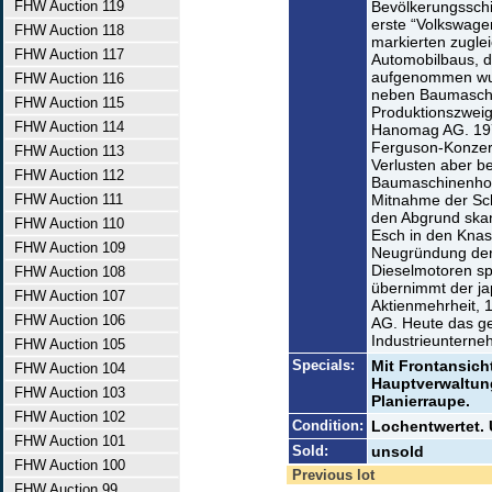
FHW Auction 119
Bevölkerungsschic
erste “Volkswage
FHW Auction 118
markierten zugl
FHW Auction 117
Automobilbaus, d
aufgenommen wur
FHW Auction 116
neben Baumaschi
FHW Auction 115
Produktionszweig
FHW Auction 114
Hanomag AG. 197
Ferguson-Konzern
FHW Auction 113
Verlusten aber be
FHW Auction 112
Baumaschinenhold
FHW Auction 111
Mitnahme der Sc
den Abgrund skan
FHW Auction 110
Esch in den Knas
FHW Auction 109
Neugründung der
Dieselmotoren s
FHW Auction 108
übernimmt der j
FHW Auction 107
Aktienmehrheit,
FHW Auction 106
AG. Heute das ge
Industrieunterne
FHW Auction 105
Specials:
Mit Frontansich
FHW Auction 104
Hauptverwaltun
FHW Auction 103
Planierraupe.
FHW Auction 102
Condition:
Lochentwertet.
FHW Auction 101
Sold:
unsold
FHW Auction 100
Previous lot
FHW Auction 99