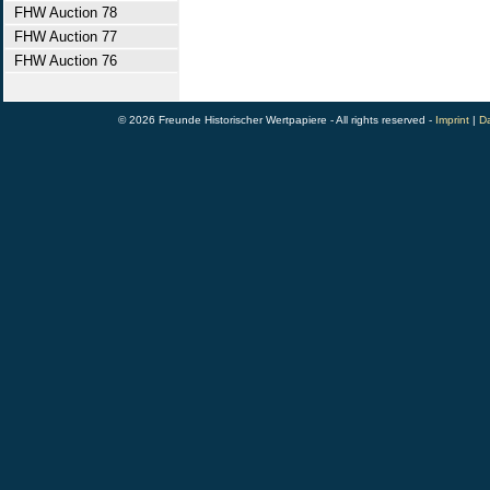
FHW Auction 78
FHW Auction 77
FHW Auction 76
© 2026 Freunde Historischer Wertpapiere - All rights reserved -
Imprint
|
Da