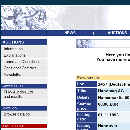
NEWS
AUCTIONS
|
AUCTIONS
Information
Here you find
Explanations
You have more op
Terms and Conditions
Consignor Contract
Newsletter
Previous lot
Lot:
1457 (Deutschla
AFTER SALES
Title:
Hanomag AG
FHW Auction 129
and results
Details:
Namensaktie 50
Starting
60,00 EUR
price:
CATALOG
Browse catalog
Issuing-
01.11.1993
date:
Issuing-
Hannover
LIVE BIDDING
place: