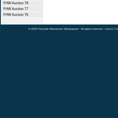
FHW Auction 78
FHW Auction 77
FHW Auction 76
© 2026 Freunde Historischer Wertpapiere - All rights reserved -
Imprint
|
Da