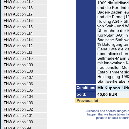
FHW Auction 119
1969 die Midland
und die Korf Ind
FHW Auction 118
Baden-Baden jewe
FHW Auction 117
und die Firma (1
FHW Auction 116
Holding AG) kräft
von Stahl- und 
FHW Auction 115
Übernahme der M
FHW Auction 114
Korf-Stahl AG) i
FHW Auction 113
Badische Stahlwe
%-Beteiligung a
FHW Auction 112
Genau wie die kl
FHW Auction 111
oberitalienischen
Selfmade-Mann Wi
FHW Auction 110
mit innovativen 
FHW Auction 109
traditionellen Mo
FHW Auction 108
Establishment sic
Holding ging 1983
FHW Auction 107
Stahlwerke aber 
FHW Auction 106
Condition:
Mit Kupons. UN
FHW Auction 105
Sold:
40,00 EUR
FHW Auction 104
Previous lot
FHW Auction 103
FHW Auction 102
All bonds and shares images a
happen that we have taken th
FHW Auction 101
piece to be sold of duri
FHW Auction 100
FHW Auction 99