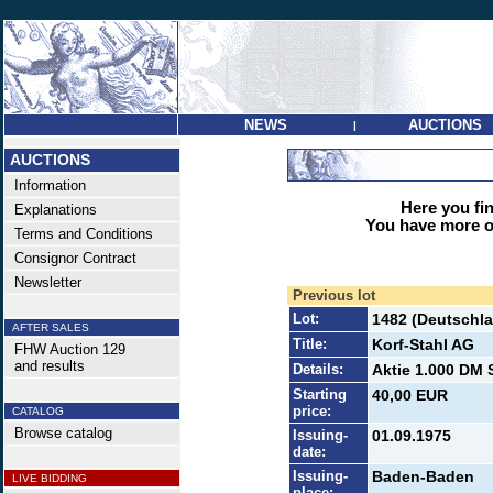
NEWS
AUCTIONS
|
AUCTIONS
Information
Here you find
Explanations
You have more op
Terms and Conditions
Consignor Contract
Newsletter
Previous lot
Lot:
1482 (Deutschla
AFTER SALES
Title:
Korf-Stahl AG
FHW Auction 129
and results
Details:
Aktie 1.000 DM 
Starting
40,00 EUR
price:
CATALOG
Browse catalog
Issuing-
01.09.1975
date:
Issuing-
Baden-Baden
LIVE BIDDING
place: