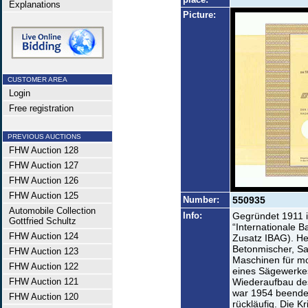
Explanations
Picture:
CUSTOMER AREA
Login
Free registration
PREVIOUS AUCTIONS
FHW Auction 128
FHW Auction 127
FHW Auction 126
FHW Auction 125
Number:
550935
Automobile Collection
Info:
Gegründet 1911 i
Gottfried Schultz
“Internationale 
FHW Auction 124
Zusatz IBAG). He
Betonmischer, Sa
FHW Auction 123
Maschinen für m
FHW Auction 122
eines Sägewerkes
FHW Auction 121
Wiederaufbau de
war 1954 beende
FHW Auction 120
rückläufig. Die K