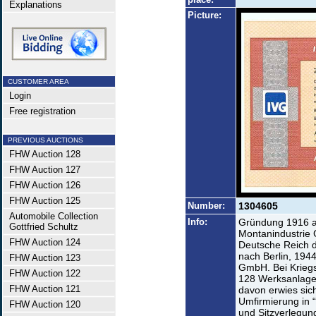
Explanations
Picture:
CUSTOMER AREA
Login
Free registration
PREVIOUS AUCTIONS
FHW Auction 128
FHW Auction 127
FHW Auction 126
FHW Auction 125
Number:
1304605
Automobile Collection
Info:
Gründung 1916 al
Gottfried Schultz
Montanindustrie
FHW Auction 124
Deutsche Reich d
nach Berlin, 194
FHW Auction 123
GmbH. Bei Kriegs
FHW Auction 122
128 Werksanlagen
FHW Auction 121
davon erwies sich
Umfirmierung in 
FHW Auction 120
und Sitzverlegun