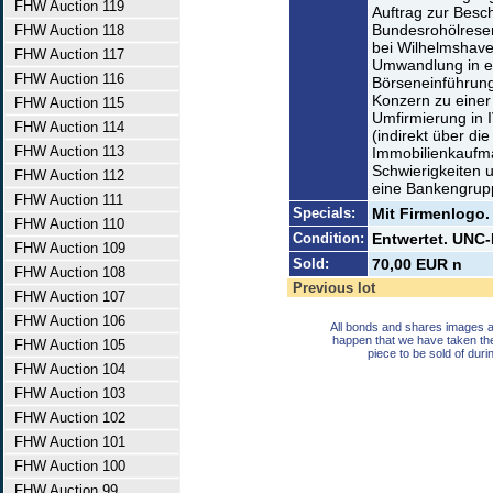
FHW Auction 119
Auftrag zur Besc
Bundesrohölreser
FHW Auction 118
bei Wilhelmshav
FHW Auction 117
Umwandlung in ei
FHW Auction 116
Börseneinführung
Konzern zu einer
FHW Auction 115
Umfirmierung in 
FHW Auction 114
(indirekt über d
FHW Auction 113
Immobilienkaufma
Schwierigkeiten u
FHW Auction 112
eine Bankengrupp
FHW Auction 111
Specials:
Mit Firmenlogo.
FHW Auction 110
Condition:
Entwertet. UNC-
FHW Auction 109
Sold:
70,00 EUR n
FHW Auction 108
Previous lot
FHW Auction 107
FHW Auction 106
All bonds and shares images a
happen that we have taken th
FHW Auction 105
piece to be sold of duri
FHW Auction 104
FHW Auction 103
FHW Auction 102
FHW Auction 101
FHW Auction 100
FHW Auction 99