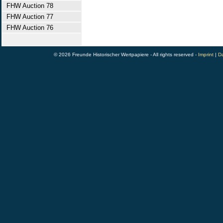
FHW Auction 78
FHW Auction 77
FHW Auction 76
© 2026 Freunde Historischer Wertpapiere - All rights reserved -
Imprint
|
Da