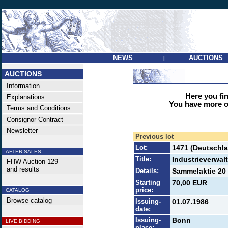
NEWS
AUCTIONS
|
AUCTIONS
Information
Here you find
Explanations
You have more op
Terms and Conditions
Consignor Contract
Newsletter
Previous lot
Lot:
1471 (Deutschla
AFTER SALES
Title:
Industrieverwal
FHW Auction 129
and results
Details:
Sammelaktie 20 
Starting
70,00 EUR
price:
CATALOG
Browse catalog
Issuing-
01.07.1986
date:
Issuing-
Bonn
LIVE BIDDING
place: