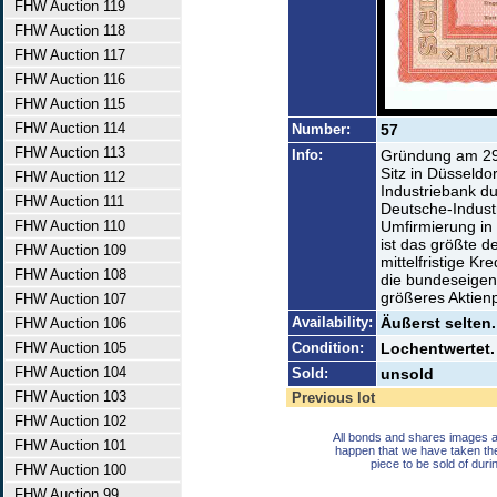
FHW Auction 119
FHW Auction 118
FHW Auction 117
FHW Auction 116
FHW Auction 115
FHW Auction 114
Number:
57
FHW Auction 113
Info:
Gründung am 29.
Sitz in Düsseld
FHW Auction 112
Industriebank du
FHW Auction 111
Deutsche-Industr
FHW Auction 110
Umfirmierung in
ist das größte de
FHW Auction 109
mittelfristige Kr
FHW Auction 108
die bundeseigene
größeres Aktien
FHW Auction 107
Availability:
Äußerst selten.
FHW Auction 106
FHW Auction 105
Condition:
Lochentwertet.
FHW Auction 104
Sold:
unsold
FHW Auction 103
Previous lot
FHW Auction 102
All bonds and shares images a
FHW Auction 101
happen that we have taken th
piece to be sold of duri
FHW Auction 100
FHW Auction 99