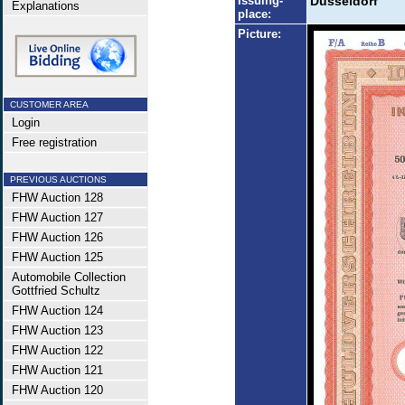
Issuing-
Düsseldorf
Explanations
place:
Picture:
CUSTOMER AREA
Login
Free registration
PREVIOUS AUCTIONS
FHW Auction 128
FHW Auction 127
FHW Auction 126
FHW Auction 125
Automobile Collection
Gottfried Schultz
FHW Auction 124
FHW Auction 123
FHW Auction 122
FHW Auction 121
FHW Auction 120