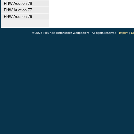
FHW Auction 78
FHW Auction 77
FHW Auction 76
© 2026 Freunde Historischer Wertpapiere - All rights reserved -
Imprint
|
Da