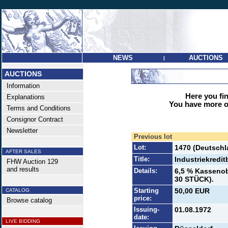
NEWS
AUCTIONS
|
AUCTIONS
Information
Here you find
Explanations
You have more op
Terms and Conditions
Consignor Contract
Newsletter
Previous lot
Lot:
1470 (Deutschl
AFTER SALES
Title:
Industriekredi
FHW Auction 129
and results
Details:
6,5 % Kassenob
30 STÜCK).
Starting
50,00 EUR
CATALOG
price:
Browse catalog
Issuing-
01.08.1972
date:
LIVE BIDDING