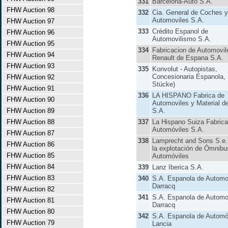
331
Barcelona-Auto S.A.
FHW Auction 98
332
Cia. General de Coches y
Automoviles S.A.
FHW Auction 97
333
Crédito Espanol de
FHW Auction 96
Automovilismo S.A.
FHW Auction 95
334
Fabricacion de Automovil
FHW Auction 94
Renault de Espana S.A.
FHW Auction 93
335
Konvolut - Autopistas,
Concesionaria Espanola, 
FHW Auction 92
Stücke)
FHW Auction 91
336
LA HISPANO Fabrica de
FHW Auction 90
Automoviles y Material d
FHW Auction 89
S.A.
FHW Auction 88
337
La Hispano Suiza Fabrica
Automóviles S.A.
FHW Auction 87
338
Lamprecht and Sons S.e.
FHW Auction 86
la explotación de Ómnibu
FHW Auction 85
Automóviles
FHW Auction 84
339
Lanz Iberica S.A.
FHW Auction 83
340
S.A. Espanola de Automo
Darracq
FHW Auction 82
341
S.A. Espanola de Automo
FHW Auction 81
Darracq
FHW Auction 80
342
S.A. Espanola de Automó
FHW Auction 79
Lancia