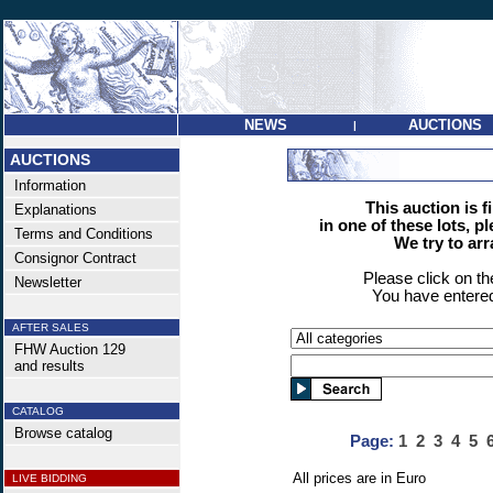
NEWS
AUCTIONS
|
AUCTIONS
Information
This auction is f
Explanations
in one of these lots, p
Terms and Conditions
We try to ar
Consignor Contract
Please click on t
Newsletter
You have entered
AFTER SALES
FHW Auction 129
and results
CATALOG
Browse catalog
Page:
1
2
3
4
5
All prices are in Euro
LIVE BIDDING