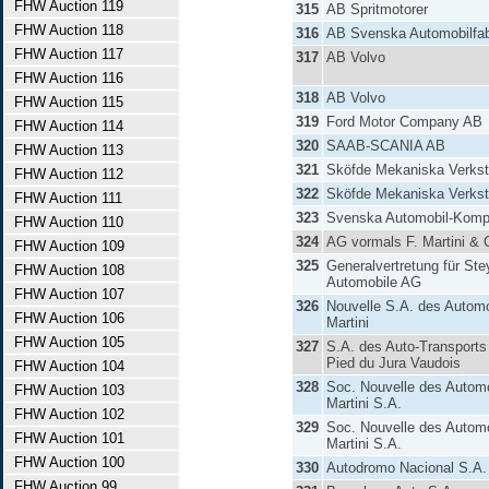
FHW Auction 119
315
AB Spritmotorer
FHW Auction 118
316
AB Svenska Automobilfab
FHW Auction 117
317
AB Volvo
FHW Auction 116
318
AB Volvo
FHW Auction 115
319
Ford Motor Company AB
FHW Auction 114
320
SAAB-SCANIA AB
FHW Auction 113
321
Sköfde Mekaniska Verks
FHW Auction 112
322
Sköfde Mekaniska Verks
FHW Auction 111
323
Svenska Automobil-Komp
FHW Auction 110
324
AG vormals F. Martini & 
FHW Auction 109
325
Generalvertretung für Ste
FHW Auction 108
Automobile AG
FHW Auction 107
326
Nouvelle S.A. des Automo
FHW Auction 106
Martini
FHW Auction 105
327
S.A. des Auto-Transports
Pied du Jura Vaudois
FHW Auction 104
328
Soc. Nouvelle des Autom
FHW Auction 103
Martini S.A.
FHW Auction 102
329
Soc. Nouvelle des Autom
FHW Auction 101
Martini S.A.
FHW Auction 100
330
Autodromo Nacional S.A.
FHW Auction 99