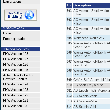
Explanations
Lot
Description
301
AG vormals Skodawerke 
Pilsen
302
AG vormals Skodawerke 
Pilsen
CUSTOMER AREA
303
AG vormals Skodawerke 
Pilsen
Login
304
Whitehead Werke AG
Free registration
305
Wiener Automobilfabrik A
Gräf & Stift
PREVIOUS AUCTIONS
306
Wiener Automobilfabrik A
FHW Auction 128
Gräf & Stift
FHW Auction 127
307
Wiener Automobilfabrik A
FHW Auction 126
Gräf & Stift
FHW Auction 125
308
Wiener Automobilfabrik A
Gräf & Stift
Automobile Collection
Gottfried Schultz
309
Gräf & Stift Automobilfab
FHW Auction 124
310
AB Adolf Freyschuss
FHW Auction 123
311
AB Enoch Thulin Aeroplan
FHW Auction 122
312
AB Scania-Vabis
FHW Auction 121
313
AB Scania-Vabis
FHW Auction 120
314
AB Scania-Vabis