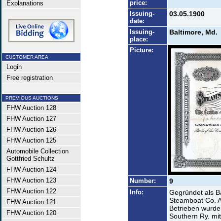
price:
Explanations
Issuing-
03.05.1900
date:
Issuing-
Baltimore, Md.
place:
Picture:
CUSTOMER AREA
Login
Free registration
PREVIOUS AUCTIONS
FHW Auction 128
FHW Auction 127
FHW Auction 126
FHW Auction 125
Automobile Collection
Gottfried Schultz
FHW Auction 124
FHW Auction 123
Number:
9
FHW Auction 122
Info:
Gegründet als 
Steamboat Co. Al
FHW Auction 121
Betrieben wurde
FHW Auction 120
Southern Ry. mi