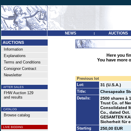
NEWS
AUCTIONS
|
AUCTIONS
Information
Here you find
Explanations
You have more op
Terms and Conditions
Consignor Contract
Newsletter
Previous lot
Lot:
31 (U.S.A.)
AFTER SALES
Title:
Chesapeake St
FHW Auction 129
and results
Details:
2500 shares à 1
Trust Co. of Ne
Consolidated M
CATALOG
Co., dated Oct.
Browse catalog
GESAMTEN KAPI
Sicherheit für 
LIVE BIDDING
Starting
250,00 EUR