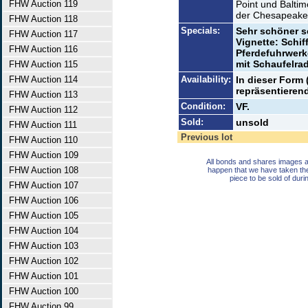
FHW Auction 119
Point und Baltim
der Chesapeake
FHW Auction 118
Specials:
Sehr schöner sc
FHW Auction 117
Vignette: Schif
FHW Auction 116
Pferdefuhrwerke
mit Schaufelra
FHW Auction 115
FHW Auction 114
Availability:
In dieser Form 
repräsentierend
FHW Auction 113
Condition:
VF.
FHW Auction 112
Sold:
unsold
FHW Auction 111
Previous lot
FHW Auction 110
FHW Auction 109
All bonds and shares images a
FHW Auction 108
happen that we have taken th
piece to be sold of duri
FHW Auction 107
FHW Auction 106
FHW Auction 105
FHW Auction 104
FHW Auction 103
FHW Auction 102
FHW Auction 101
FHW Auction 100
FHW Auction 99