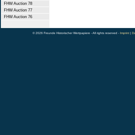
FHW Auction 78
FHW Auction 77
FHW Auction 76
© 2026 Freunde Historischer Wertpapiere - All rights reserved -
Imprint
|
Da