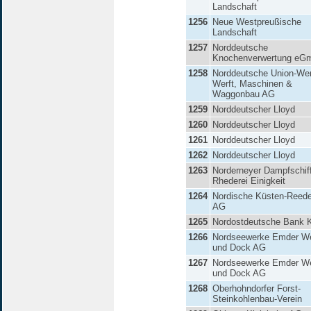
Landschaft
1256
Neue Westpreußische
Landschaft
1257
Norddeutsche
Knochenverwertung eG
1258
Norddeutsche Union-We
Werft, Maschinen &
Waggonbau AG
1259
Norddeutscher Lloyd
1260
Norddeutscher Lloyd
1261
Norddeutscher Lloyd
1262
Norddeutscher Lloyd
1263
Norderneyer Dampfschif
Rhederei Einigkeit
1264
Nordische Küsten-Reede
AG
1265
Nordostdeutsche Bank
1266
Nordseewerke Emder We
und Dock AG
1267
Nordseewerke Emder We
und Dock AG
1268
Oberhohndorfer Forst-
Steinkohlenbau-Verein