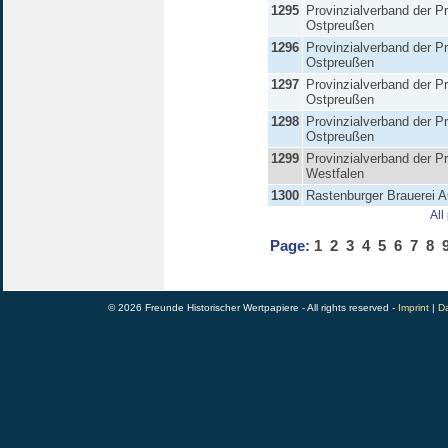
1295
Provinzialverband der P
Ostpreußen
1296
Provinzialverband der P
Ostpreußen
1297
Provinzialverband der P
Ostpreußen
1298
Provinzialverband der P
Ostpreußen
1299
Provinzialverband der P
Westfalen
1300
Rastenburger Brauerei 
All
Page:
1
2
3
4
5
6
7
8
© 2026 Freunde Historischer Wertpapiere - All rights reserved -
Imprint
|
Da