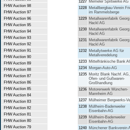
1227
Memeler Spritwerke AG
FHW Auction 98
1228
Metallbergbau-Verein Fri
FHW Auction 97
im Rammelsberge
FHW Auction 96
1229
Metallwarenfabrik Georg
Hackl AG
FHW Auction 95
1230
Metallwarenfabrik Georg
FHW Auction 94
Hackl AG
FHW Auction 93
1231
Metallwarenfabrik Georg
FHW Auction 92
Hackl AG
FHW Auction 91
1232
Metallytwerke AG für
Metallveredelung
FHW Auction 90
1233
Mittelfränkische Bank A
FHW Auction 89
1234
Morgan-Auto-AG
FHW Auction 88
1235
Moritz Blank Nachf. AG,
FHW Auction 87
Ofen- und Gußwaren-
FHW Auction 86
Großhandlung
FHW Auction 85
1236
Motorenwerk München-
Mannheim AG
FHW Auction 84
1237
Mülheimer Bergwerks-Ve
FHW Auction 83
1238
Müllheim-Badenweiler
FHW Auction 82
Eisenbahn-AG
FHW Auction 81
1239
Müllheim-Badenweiler
FHW Auction 80
Eisenbahn-AG
FHW Auction 79
1240
Münchener Bankverein 