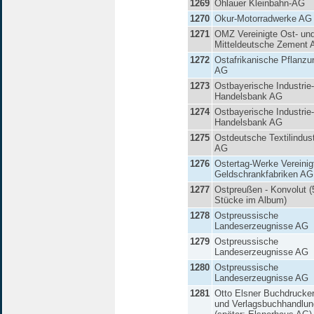
1269
Ohlauer Kleinbahn-AG
1270
Okur-Motorradwerke AG
1271
OMZ Vereinigte Ost- un
Mitteldeutsche Zement
1272
Ostafrikanische Pflanzu
AG
1273
Ostbayerische Industrie
Handelsbank AG
1274
Ostbayerische Industrie
Handelsbank AG
1275
Ostdeutsche Textilindust
AG
1276
Ostertag-Werke Vereinig
Geldschrankfabriken AG
1277
Ostpreußen - Konvolut (
Stücke im Album)
1278
Ostpreussische
Landeserzeugnisse AG
1279
Ostpreussische
Landeserzeugnisse AG
1280
Ostpreussische
Landeserzeugnisse AG
1281
Otto Elsner Buchdrucker
und Verlagsbuchhandlu