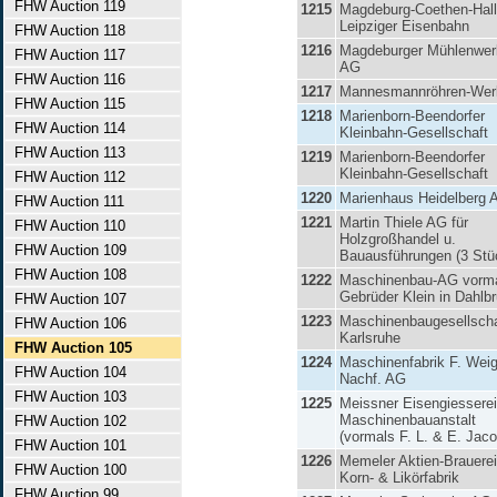
FHW Auction 119
1215
Magdeburg-Coethen-Hall
Leipziger Eisenbahn
FHW Auction 118
1216
Magdeburger Mühlenwer
FHW Auction 117
AG
FHW Auction 116
1217
Mannesmannröhren-Wer
FHW Auction 115
1218
Marienborn-Beendorfer
FHW Auction 114
Kleinbahn-Gesellschaft
FHW Auction 113
1219
Marienborn-Beendorfer
Kleinbahn-Gesellschaft
FHW Auction 112
1220
Marienhaus Heidelberg 
FHW Auction 111
1221
Martin Thiele AG für
FHW Auction 110
Holzgroßhandel u.
FHW Auction 109
Bauausführungen (3 Stü
FHW Auction 108
1222
Maschinenbau-AG vorm
Gebrüder Klein in Dahlb
FHW Auction 107
1223
Maschinenbaugesellscha
FHW Auction 106
Karlsruhe
FHW Auction 105
1224
Maschinenfabrik F. Weig
FHW Auction 104
Nachf. AG
FHW Auction 103
1225
Meissner Eisengiessere
Maschinenbauanstalt
FHW Auction 102
(vormals F. L. & E. Jaco
FHW Auction 101
1226
Memeler Aktien-Brauerei
FHW Auction 100
Korn- & Likörfabrik
FHW Auction 99