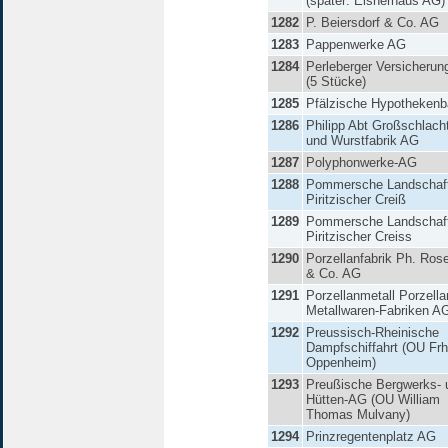
(später: Elsnerhaus AG)
1282
P. Beiersdorf & Co. AG
1283
Pappenwerke AG
1284
Perleberger Versicheru
(5 Stücke)
1285
Pfälzische Hypotheken
1286
Philipp Abt Großschlacht
und Wurstfabrik AG
1287
Polyphonwerke-AG
1288
Pommersche Landschaf
Piritzischer Creiß
1289
Pommersche Landschaf
Piritzischer Creiss
1290
Porzellanfabrik Ph. Ros
& Co. AG
1291
Porzellanmetall Porzella
Metallwaren-Fabriken A
1292
Preussisch-Rheinische
Dampfschiffahrt (OU Frh
Oppenheim)
1293
Preußische Bergwerks- 
Hütten-AG (OU William
Thomas Mulvany)
1294
Prinzregentenplatz AG