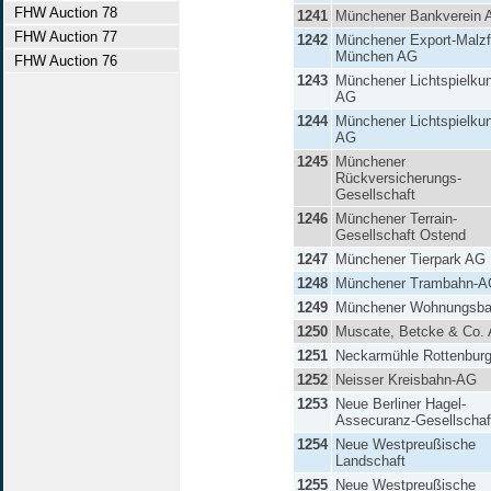
FHW Auction 78
1241
Münchener Bankverein 
FHW Auction 77
1242
Münchener Export-Malzf
München AG
FHW Auction 76
1243
Münchener Lichtspielku
AG
1244
Münchener Lichtspielku
AG
1245
Münchener
Rückversicherungs-
Gesellschaft
1246
Münchener Terrain-
Gesellschaft Ostend
1247
Münchener Tierpark AG
1248
Münchener Trambahn-A
1249
Münchener Wohnungsb
1250
Muscate, Betcke & Co.
1251
Neckarmühle Rottenbur
1252
Neisser Kreisbahn-AG
1253
Neue Berliner Hagel-
Assecuranz-Gesellschaf
1254
Neue Westpreußische
Landschaft
1255
Neue Westpreußische