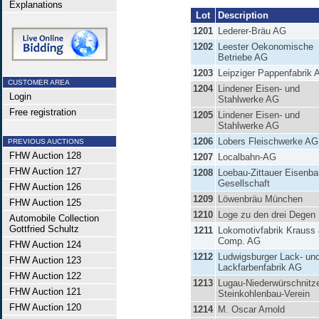
Explanations
Lot
Description
1201
Lederer-Bräu AG
1202
Leester Oekonomische
Betriebe AG
1203
Leipziger Pappenfabrik 
CUSTOMER AREA
1204
Lindener Eisen- und
Login
Stahlwerke AG
Free registration
1205
Lindener Eisen- und
Stahlwerke AG
1206
Lobers Fleischwerke AG
PREVIOUS AUCTIONS
FHW Auction 128
1207
Localbahn-AG
FHW Auction 127
1208
Loebau-Zittauer Eisenba
Gesellschaft
FHW Auction 126
1209
Löwenbräu München
FHW Auction 125
1210
Loge zu den drei Degen
Automobile Collection
Gottfried Schultz
1211
Lokomotivfabrik Krauss
Comp. AG
FHW Auction 124
1212
Ludwigsburger Lack- un
FHW Auction 123
Lackfarbenfabrik AG
FHW Auction 122
1213
Lugau-Niederwürschnitz
FHW Auction 121
Steinkohlenbau-Verein
FHW Auction 120
1214
M. Oscar Arnold