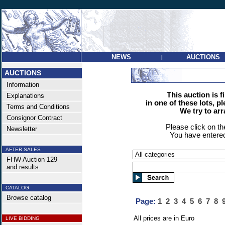
NEWS
AUCTIONS
|
AUCTIONS
Information
This auction is f
Explanations
in one of these lots, p
Terms and Conditions
We try to ar
Consignor Contract
Please click on t
Newsletter
You have entered
AFTER SALES
FHW Auction 129
and results
CATALOG
Browse catalog
Page:
1
2
3
4
5
6
7
8
All prices are in Euro
LIVE BIDDING