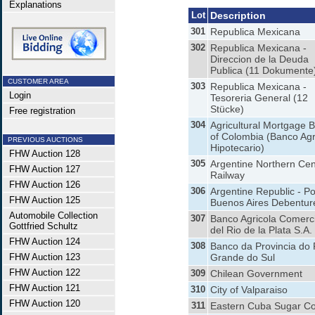
Explanations
Lot
Description
301
Republica Mexicana
302
Republica Mexicana -
Direccion de la Deuda
Publica (11 Dokumente
CUSTOMER AREA
303
Republica Mexicana -
Login
Tesoreria General (12
Stücke)
Free registration
304
Agricultural Mortgage 
of Colombia (Banco Agr
PREVIOUS AUCTIONS
Hipotecario)
FHW Auction 128
305
Argentine Northern Cen
FHW Auction 127
Railway
FHW Auction 126
306
Argentine Republic - Po
FHW Auction 125
Buenos Aires Debentur
Automobile Collection
307
Banco Agricola Comerci
Gottfried Schultz
del Rio de la Plata S.A.
FHW Auction 124
308
Banco da Provincia do 
FHW Auction 123
Grande do Sul
FHW Auction 122
309
Chilean Government
FHW Auction 121
310
City of Valparaiso
FHW Auction 120
311
Eastern Cuba Sugar Co