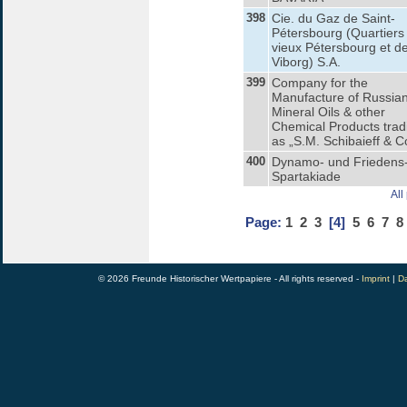
398
Cie. du Gaz de Saint-
Pétersbourg (Quartiers
vieux Pétersbourg et d
Viborg) S.A.
399
Company for the
Manufacture of Russia
Mineral Oils & other
Chemical Products trad
as „S.M. Schibaieff & C
400
Dynamo- und Friedens
Spartakiade
All
Page:
1
2
3
[4]
5
6
7
8
© 2026 Freunde Historischer Wertpapiere - All rights reserved -
Imprint
|
Da