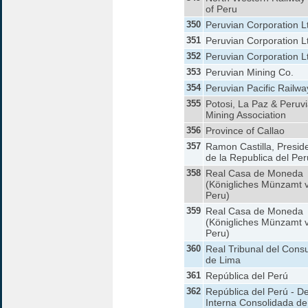
of Peru
350
Peruvian Corporation L
351
Peruvian Corporation L
352
Peruvian Corporation L
353
Peruvian Mining Co.
354
Peruvian Pacific Railwa
355
Potosi, La Paz & Peruv
Mining Association
356
Province of Callao
357
Ramon Castilla, Presid
de la Republica del Per
358
Real Casa de Moneda
(Königliches Münzamt 
Peru)
359
Real Casa de Moneda
(Königliches Münzamt 
Peru)
360
Real Tribunal del Cons
de Lima
361
República del Perú
362
República del Perú - D
Interna Consolidada de