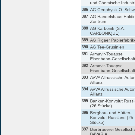
und Chemische Industr
386
AG Geophysik O. Sch
387
AG Handelshaus Holdi
Zentrum
388
AG Karbonik (S.A.
CARBONIQUE)
389
AG Rigaer Papierfabrik
390
AG Tee-Grusinien
391
Armavir-Touapse
Eisenbahn-Gesellschaf
392
Armavir-Touapse
Eisenbahn-Gesellschaf
393
AVVA Allrussische Auto
Allianz
394
AVVA Allrussische Auto
Allianz
395
Banken-Konvolut Russ
(26 Stücke)
396
Bergbau- und Hütten-
Konvolut Russland (25
Stücke)
397
Bierbrauerei Gesellscha
BAVARIA