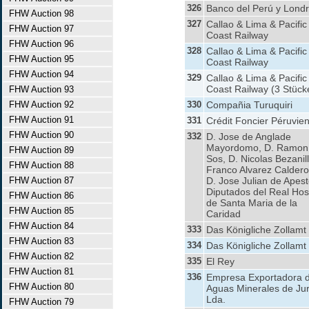
326
Banco del Perú y Lond
FHW Auction 98
327
Callao & Lima & Pacific
FHW Auction 97
Coast Railway
FHW Auction 96
328
Callao & Lima & Pacific
FHW Auction 95
Coast Railway
FHW Auction 94
329
Callao & Lima & Pacific
Coast Railway (3 Stück
FHW Auction 93
FHW Auction 92
330
Compañia Turuquiri
FHW Auction 91
331
Crédit Foncier Péruvien
FHW Auction 90
332
D. Jose de Anglade
Mayordomo, D. Ramon
FHW Auction 89
Sos, D. Nicolas Bezanill
FHW Auction 88
Franco Alvarez Caldero
FHW Auction 87
D. Jose Julian de Apes
Diputados del Real Hos
FHW Auction 86
de Santa Maria de la
FHW Auction 85
Caridad
FHW Auction 84
333
Das Königliche Zollamt
FHW Auction 83
334
Das Königliche Zollamt
FHW Auction 82
335
El Rey
FHW Auction 81
336
Empresa Exportadora d
FHW Auction 80
Aguas Minerales de Ju
Lda.
FHW Auction 79