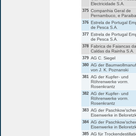
Electricidade S.A.
375
Companhia Geral de
Pernambuco, e Paraib
376
Estrela de Portugal Em
de Pesca S.A.
377
Estrela de Portugal Em
de Pesca S.A.
378
Fabrica de Faiancas d
Caldas da Rainha S.A.
379
AG C. Siegel
380
AG der Baumwollmanuf
von J. K. Poznanski
381
AG der Kupfer- und
Röhrenwerke vorm.
Rosenkrantz
382
AG der Kupfer- und
Röhrenwerke vorm.
Rosenkrantz
383
AG der Paschkow’sche
Eisenwerke in Beloretz
384
AG der Paschkow’sche
Eisenwerke in Beloretz
385
AG für Trockendestillat