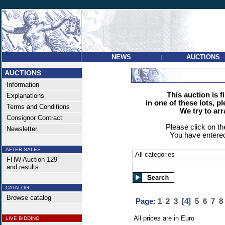
NEWS
AUCTIONS
|
AUCTIONS
Information
This auction is f
Explanations
in one of these lots, p
Terms and Conditions
We try to ar
Consignor Contract
Please click on t
Newsletter
You have entered
AFTER SALES
FHW Auction 129
and results
CATALOG
Browse catalog
Page:
1
2
3
[4]
5
6
7
8
All prices are in Euro
LIVE BIDDING