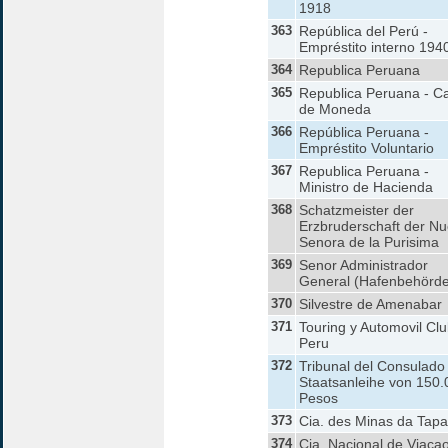
1918
363
República del Perú -
Empréstito interno 194
364
Republica Peruana
365
Republica Peruana - C
de Moneda
366
República Peruana -
Empréstito Voluntario
367
Republica Peruana -
Ministro de Hacienda
368
Schatzmeister der
Erzbruderschaft der Nu
Senora de la Purisima
369
Senor Administrador
General (Hafenbehörde
370
Silvestre de Amenabar
371
Touring y Automovil Clu
Peru
372
Tribunal del Consulado 
Staatsanleihe von 150.
Pesos
373
Cia. des Minas da Tap
374
Cia. Nacional de Viaca