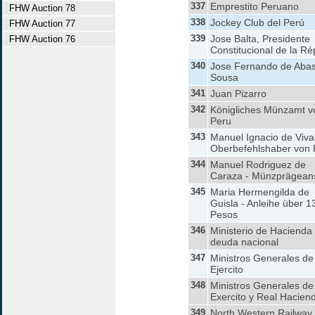
337
Emprestito Peruano
FHW Auction 78
338
Jockey Club del Perú
FHW Auction 77
339
Jose Balta, Presidente
FHW Auction 76
Constitucional de la Ré
340
Jose Fernando de Abas
Sousa
341
Juan Pizarro
342
Königliches Münzamt v
Peru
343
Manuel Ignacio de Viva
Oberbefehlshaber von 
344
Manuel Rodriguez de
Caraza - Münzprägeans
345
Maria Hermengilda de
Guisla - Anleihe über 1
Pesos
346
Ministerio de Hacienda 
deuda nacional
347
Ministros Generales de
Ejercito
348
Ministros Generales de
Exercito y Real Hacien
349
North Western Railway