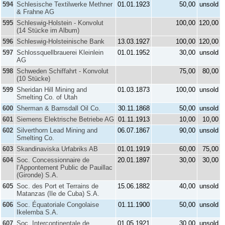
594
Schlesische Textilwerke Methner
01.01.1923
50,00
unsold
& Frahne AG
595
Schleswig-Holstein - Konvolut
100,00
120,00
(14 Stücke im Album)
596
Schleswig-Holsteinische Bank
13.03.1927
100,00
120,00
597
Schlossquellbrauerei Kleinlein
01.01.1952
30,00
unsold
AG
598
Schweden Schiffahrt - Konvolut
75,00
80,00
(10 Stücke)
599
Sheridan Hill Mining and
01.03.1873
100,00
unsold
Smelting Co. of Utah
600
Sherman & Barnsdall Oil Co.
30.11.1868
50,00
unsold
601
Siemens Elektrische Betriebe AG
01.11.1913
10,00
10,00
602
Silverthorn Lead Mining and
06.07.1867
90,00
unsold
Smelting Co.
603
Skandinaviska Urfabriks AB
01.01.1919
60,00
75,00
604
Soc. Concessionnaire de
20.01.1897
30,00
30,00
l‘Appontement Public de Pauillac
(Gironde) S.A.
605
Soc. des Port et Terrains de
15.06.1882
40,00
unsold
Matanzas (Ile de Cuba) S.A.
606
Soc. Équatoriale Congolaise
01.11.1900
50,00
unsold
Ikelemba S.A.
607
Soc. Intercontinentale de
01.05.1921
30,00
unsold