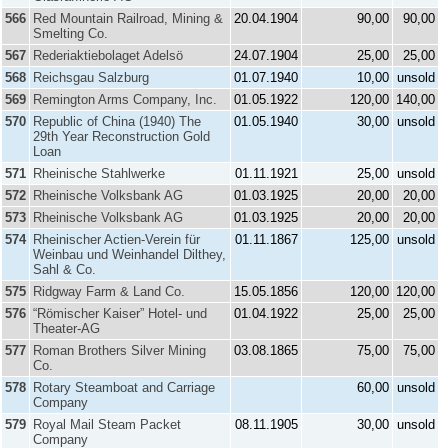
566
Red Mountain Railroad, Mining &
20.04.1904
90,00
90,00
Smelting Co.
567
Rederiaktiebolaget Adelsö
24.07.1904
25,00
25,00
568
Reichsgau Salzburg
01.07.1940
10,00
unsold
569
Remington Arms Company, Inc.
01.05.1922
120,00
140,00
570
Republic of China (1940) The
01.05.1940
30,00
unsold
29th Year Reconstruction Gold
Loan
571
Rheinische Stahlwerke
01.11.1921
25,00
unsold
572
Rheinische Volksbank AG
01.03.1925
20,00
20,00
573
Rheinische Volksbank AG
01.03.1925
20,00
20,00
574
Rheinischer Actien-Verein für
01.11.1867
125,00
unsold
Weinbau und Weinhandel Dilthey,
Sahl & Co.
575
Ridgway Farm & Land Co.
15.05.1856
120,00
120,00
576
“Römischer Kaiser” Hotel- und
01.04.1922
25,00
25,00
Theater-AG
577
Roman Brothers Silver Mining
03.08.1865
75,00
75,00
Co.
578
Rotary Steamboat and Carriage
60,00
unsold
Company
579
Royal Mail Steam Packet
08.11.1905
30,00
unsold
Company