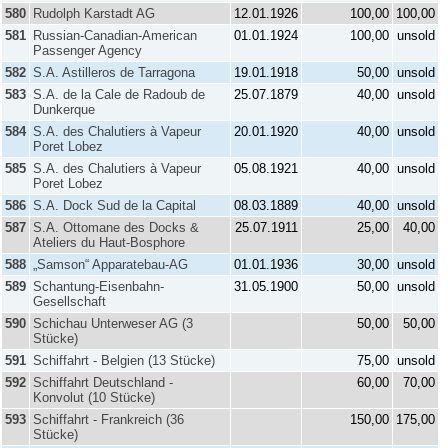
580
Rudolph Karstadt AG
12.01.1926
100,00
100,00
581
Russian-Canadian-American
01.01.1924
100,00
unsold
Passenger Agency
582
S.A. Astilleros de Tarragona
19.01.1918
50,00
unsold
583
S.A. de la Cale de Radoub de
25.07.1879
40,00
unsold
Dunkerque
584
S.A. des Chalutiers à Vapeur
20.01.1920
40,00
unsold
Poret Lobez
585
S.A. des Chalutiers à Vapeur
05.08.1921
40,00
unsold
Poret Lobez
586
S.A. Dock Sud de la Capital
08.03.1889
40,00
unsold
587
S.A. Ottomane des Docks &
25.07.1911
25,00
40,00
Ateliers du Haut-Bosphore
588
„Samson“ Apparatebau-AG
01.01.1936
30,00
unsold
589
Schantung-Eisenbahn-
31.05.1900
50,00
unsold
Gesellschaft
590
Schichau Unterweser AG (3
50,00
50,00
Stücke)
591
Schiffahrt - Belgien (13 Stücke)
75,00
unsold
592
Schiffahrt Deutschland -
60,00
70,00
Konvolut (10 Stücke)
593
Schiffahrt - Frankreich (36
150,00
175,00
Stücke)