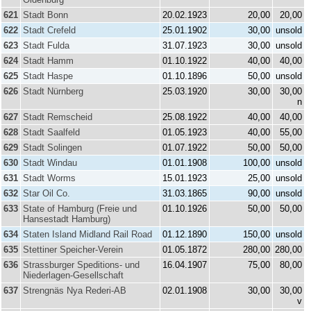
621
Stadt Bonn
20.02.1923
20,00
20,00
622
Stadt Crefeld
25.01.1902
30,00
unsold
623
Stadt Fulda
31.07.1923
30,00
unsold
624
Stadt Hamm
01.10.1922
40,00
40,00
625
Stadt Haspe
01.10.1896
50,00
unsold
626
Stadt Nürnberg
25.03.1920
30,00
30,00
n
627
Stadt Remscheid
25.08.1922
40,00
40,00
628
Stadt Saalfeld
01.05.1923
40,00
55,00
629
Stadt Solingen
01.07.1922
50,00
50,00
630
Stadt Windau
01.01.1908
100,00
unsold
631
Stadt Worms
15.01.1923
25,00
unsold
632
Star Oil Co.
31.03.1865
90,00
unsold
633
State of Hamburg (Freie und
01.10.1926
50,00
50,00
Hansestadt Hamburg)
634
Staten Island Midland Rail Road
01.12.1890
150,00
unsold
635
Stettiner Speicher-Verein
01.05.1872
280,00
280,00
636
Strassburger Speditions- und
16.04.1907
75,00
80,00
Niederlagen-Gesellschaft
637
Strengnäs Nya Rederi-AB
02.01.1908
30,00
30,00
v