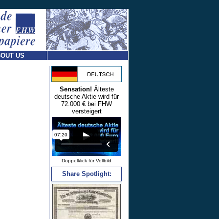
OUT US
Sensation!
Älteste
deutsche Aktie wird für
72.000 € bei FHW
versteigert
Doppelklick für Vollbild
Share Spotlight: