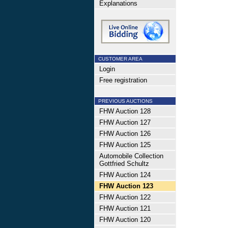
Explanations
CUSTOMER AREA
Login
Free registration
PREVIOUS AUCTIONS
FHW Auction 128
FHW Auction 127
FHW Auction 126
FHW Auction 125
Automobile Collection
Gottfried Schultz
FHW Auction 124
FHW Auction 123
FHW Auction 122
FHW Auction 121
FHW Auction 120