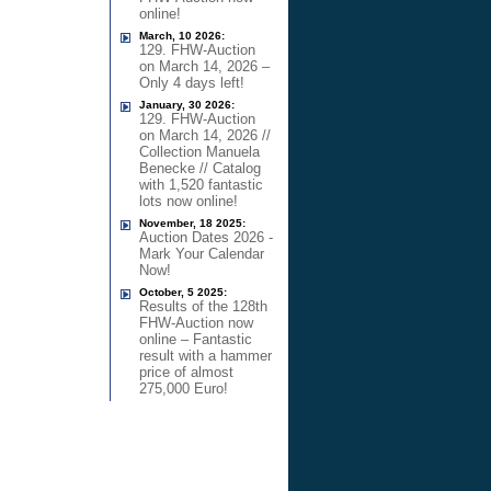
online!
March, 10 2026:
129. FHW-Auction
on March 14, 2026 –
Only 4 days left!
January, 30 2026:
129. FHW-Auction
on March 14, 2026 //
Collection Manuela
Benecke // Catalog
with 1,520 fantastic
lots now online!
November, 18 2025:
Auction Dates 2026 -
Mark Your Calendar
Now!
October, 5 2025:
Results of the 128th
FHW-Auction now
online – Fantastic
result with a hammer
price of almost
275,000 Euro!