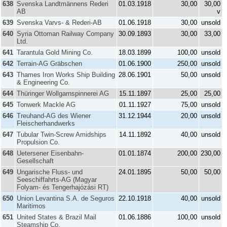
638
Svenska Landtmännens Rederi
01.03.1918
30,00
30,00
AB
v
639
Svenska Varvs- & Rederi-AB
01.06.1918
30,00
unsold
640
Syria Ottoman Railway Company
30.09.1893
30,00
33,00
Ltd.
641
Tarantula Gold Mining Co.
18.03.1899
100,00
unsold
642
Terrain-AG Gräbschen
01.06.1900
250,00
unsold
643
Thames Iron Works Ship Building
28.06.1901
50,00
unsold
& Engineering Co.
644
Thüringer Wollgarnspinnerei AG
15.11.1897
25,00
25,00
645
Tonwerk Mackle AG
01.11.1927
75,00
unsold
646
Treuhand-AG des Wiener
31.12.1944
20,00
unsold
Fleischerhandwerks
647
Tubular Twin-Screw Amidships
14.11.1892
40,00
unsold
Propulsion Co.
648
Uetersener Eisenbahn-
01.01.1874
200,00
230,00
Gesellschaft
649
Ungarische Fluss- und
24.01.1895
50,00
50,00
Seeschiffahrts-AG (Magyar
Folyam- és Tengerhajózási RT)
650
Union Levantina S.A. de Seguros
22.10.1918
40,00
unsold
Maritimos
651
United States & Brazil Mail
01.06.1886
100,00
unsold
Steamship Co.