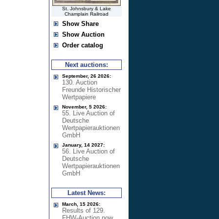
St. Johnsbury & Lake
Champlain Railroad
Show Share
Show Auction
Order catalog
Next auctions:
September, 26 2026:
130. Auction
Freunde Historischer
Wertpapiere
November, 5 2026:
55. Live Auction of
Deutsche
Wertpapierauktionen
GmbH
January, 14 2027:
56. Live Auction of
Deutsche
Wertpapierauktionen
GmbH
Latest News:
March, 15 2026:
Results of 129.
FHW-Auction now