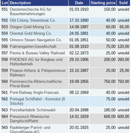
Lot
Description
Date
Starting price
Sold
551
Oesterreichische AG für
01.03.1910
150,00
unsold
Bauunternehmungen
552
Old Colony Steamboat Co.
17.10.1890
40,00
unsold
553
Oregon Gold Mining Co.
14.09.1887
60,00
65,00
554
Oriental Gold Mining Co.
24.05.1881
40,00
unsold
555
Orinoco Steam Navigation Co.
01.05.1851
50,00
unsold
556
Palmengarten-Gesellschaft
01.08.1910
75,00
120,00
557
Peoria & Bureau Valley Railroad
02.12.1873
25,00
unsold
558
PHOENIX AG für Bergbau und
29.10.1906
200,00
260,00
Hüttenbetrieb
559
Piraeus-Athens & Peloponnesus
15.10.1887
25,00
25,00
Railways
560
Pommersche-Ritterschaftliche
19.09.1856
750,00
750,00
Privat-Bank
561
Pont-Railway Anglo-Francais
08.12.1869
40,00
unsold
562
Portugal Schiffahrt - Konvolut (6
75,00
unsold
Stücke)
563
Porzellanfabrik Schönwald
20.04.1898
180,00
unsold
564
Preussisch Rheinische
14.01.1829
600,00
600,00
Dampfschifffahrt
565
Radeberger Parivit- und
20.01.1925
25,00
unsold
Glasraffinerie-AG