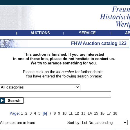
AUCTIONS
SERVICE
AB
|
|
|
FHW Auction catalog 123
This auction is finished. If you are interested
in one of these lots, please do not hesitate to contact us.
We try to arrange something for you.
Please click on the
lot number
for further details.
You have entered the folowing search phrase:
Page:
1
2
3
4
5
[6]
7
8
9
10
11
12
13
14
15
16
17
18
All prices are in Euro
Sort by