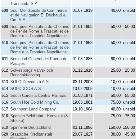
Transports S.A.
608
Soc. Méridionale de Commerce
01.07.1919
40,00
unsold
et de Navigation E. Déchaud &
Cie. S.A.
609
Soc. priv. Pio-Latina de Chemins
01.01.1858
50,00
50,00
de Fer de Rome a Frascati et de
Rome a la Frontière Napolitaine
610
Soc. priv. Pio-Latina de Chemins
01.01.1858
50,00
unsold
de Fer de Rome a Frascati et de
Rome a la Frontière Napolitaine
611
Sociedad General del Puerto de
01.08.1885
60,00
unsold
Pasajes
612
Sölvesborgs Varvs- och
31.12.1918
25,00
25,00
Rederiaktiebolag
613
SOLO Drevarská A.S.
03.11.2003
10,00
unsold
614
SOLODOOR A.S.
10.02.2005
10,00
unsold
615
South Carolina Central Railroad
01.03.1871
50,00
55,00
616
South Hite Gold Mining Co.
19.03.1881
75,00
unsold
617
Southport Land Company
19.10.1904
40,00
unsold
618
Spanien Schiffahrt - Konvolut (8
75,00
75,00
Stücke)
619
Spinnerei Deutschland
01.11.1896
150,00
150,00
620
Staatliche Kreditanstalt
20.07.1927
30,00
45,00
Oldenburg