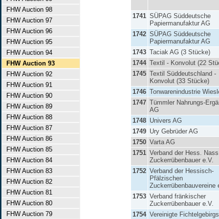
FHW Auction 98
1741
SÜPAG Süddeutsche
FHW Auction 97
Papiermanufaktur AG
FHW Auction 96
1742
SÜPAG Süddeutsche
Papiermanufaktur AG
FHW Auction 95
1743
Taciak AG (3 Stücke)
FHW Auction 94
1744
Textil - Konvolut (22 St
FHW Auction 93
1745
Textil Süddeutschland -
FHW Auction 92
Konvolut (33 Stücke)
FHW Auction 91
1746
Tonwarenindustrie Wies
FHW Auction 90
1747
Tümmler Nahrungs-Erg
FHW Auction 89
AG
FHW Auction 88
1748
Univers AG
FHW Auction 87
1749
Ury Gebrüder AG
FHW Auction 86
1750
Varta AG
FHW Auction 85
1751
Verband der Hess. Nass
FHW Auction 84
Zuckerrübenbauer e.V.
FHW Auction 83
1752
Verband der Hessisch-
Pfälzischen
FHW Auction 82
Zuckerrübenbauvereine 
FHW Auction 81
1753
Verband fränkischer
FHW Auction 80
Zuckerrübenbauer e.V.
FHW Auction 79
1754
Vereinigte Fichtelgebirgs