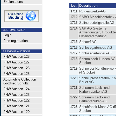
Explanations
Lot
Description
1711
Rütgerswerke-AG
1712
SABO-Maschinenfabrik
1713
Saline Ludwigshalle AG
1714
SAP AG Systeme,
CUSTOMER AREA
Anwendungen, Produkte 
Login
Datenverarbeitung
Free registration
1715
Schaerf AG
1716
Schlossgartenbau-AG
PREVIOUS AUCTIONS
1717
Schlossgartenbau-AG
FHW Auction 128
1718
Schmalbach-Lubeca AG 
FHW Auction 127
Stücke)
FHW Auction 126
1719
Schneider Rundfunkwer
(4 Stücke)
FHW Auction 125
1720
Schnellpressenfabrik Ko
Automobile Collection
Bauer AG
Gottfried Schultz
1721
Schramm Lack- und
FHW Auction 124
Farbenfabriken AG
FHW Auction 123
1722
Schramm Lack- und
FHW Auction 122
Farbenfabriken AG
FHW Auction 121
1723
Schuhfabrik Manz AG (5
Stücke)
FHW Auction 120