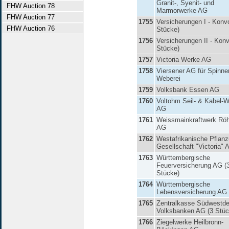
Granit-, Syenit- und
FHW Auction 78
Marmorwerke AG
FHW Auction 77
1755
Versicherungen I - Konvo
FHW Auction 76
Stücke)
1756
Versicherungen II - Konv
Stücke)
1757
Victoria Werke AG
1758
Viersener AG für Spinne
Weberei
1759
Volksbank Essen AG
1760
Voltohm Seil- & Kabel-
AG
1761
Weissmainkraftwerk Röh
AG
1762
Westafrikanische Pflan
Gesellschaft "Victoria" 
1763
Württembergische
Feuerversicherung AG (
Stücke)
1764
Württembergische
Lebensversicherung AG
1765
Zentralkasse Südwestde
Volksbanken AG (3 Stüc
1766
Ziegelwerke Heilbronn-