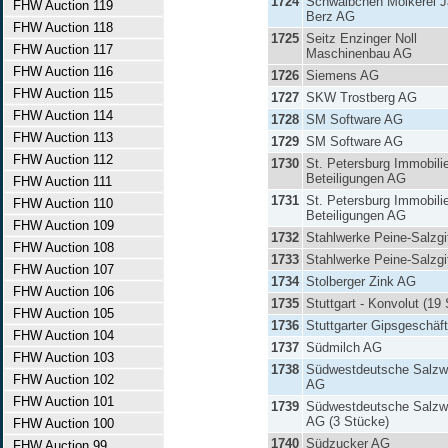
1724
Schwälbchen Molkerei 
FHW Auction 119
Berz AG
FHW Auction 118
1725
Seitz Enzinger Noll
FHW Auction 117
Maschinenbau AG
FHW Auction 116
1726
Siemens AG
FHW Auction 115
1727
SKW Trostberg AG
FHW Auction 114
1728
SM Software AG
FHW Auction 113
1729
SM Software AG
FHW Auction 112
1730
St. Petersburg Immobili
Beteiligungen AG
FHW Auction 111
1731
St. Petersburg Immobili
FHW Auction 110
Beteiligungen AG
FHW Auction 109
1732
Stahlwerke Peine-Salzgi
FHW Auction 108
1733
Stahlwerke Peine-Salzgi
FHW Auction 107
1734
Stolberger Zink AG
FHW Auction 106
1735
Stuttgart - Konvolut (19
FHW Auction 105
1736
Stuttgarter Gipsgeschäft
FHW Auction 104
1737
Südmilch AG
FHW Auction 103
1738
Südwestdeutsche Salzw
FHW Auction 102
AG
FHW Auction 101
1739
Südwestdeutsche Salzw
AG (3 Stücke)
FHW Auction 100
1740
Südzucker AG
FHW Auction 99