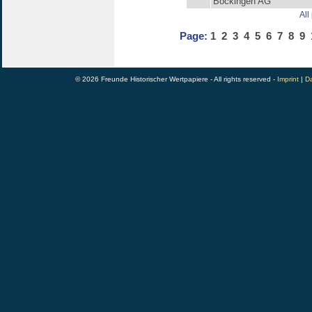
Böckingen AG
All
Page:
1
2
3
4
5
6
7
8
9
© 2026 Freunde Historischer Wertpapiere - All rights reserved -
Imprint
|
Da