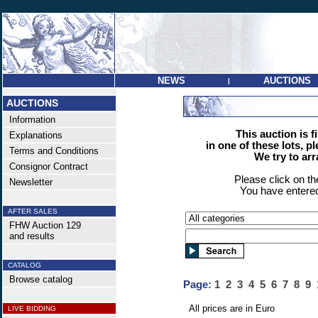
NEWS
AUCTIONS
|
AUCTIONS
Information
This auction is f
Explanations
in one of these lots, p
Terms and Conditions
We try to ar
Consignor Contract
Please click on t
Newsletter
You have entered
AFTER SALES
FHW Auction 129
and results
CATALOG
Browse catalog
Page:
1
2
3
4
5
6
7
8
9
All prices are in Euro
LIVE BIDDING