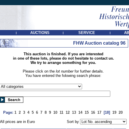
AUCTIONS
SERVICE
AB
|
|
|
FHW Auction catalog 96
This auction is finished. If you are interested
in one of these lots, please do not hesitate to contact us.
We try to arrange something for you.
Please click on the
lot number
for further details.
You have entered the folowing search phrase:
Page:
1
2
3
4
5
6
7
8
9
10
11
12
13
14
15
16
17
[18]
19
20
All prices are in Euro
Sort by