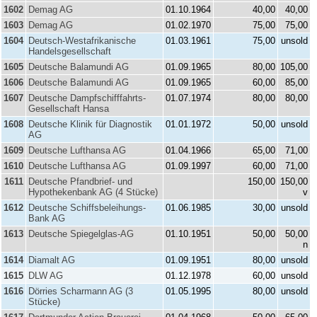
1602
Demag AG
01.10.1964
40,00
40,00
1603
Demag AG
01.02.1970
75,00
75,00
1604
Deutsch-Westafrikanische
01.03.1961
75,00
unsold
Handelsgesellschaft
1605
Deutsche Balamundi AG
01.09.1965
80,00
105,00
1606
Deutsche Balamundi AG
01.09.1965
60,00
85,00
1607
Deutsche Dampfschifffahrts-
01.07.1974
80,00
80,00
Gesellschaft Hansa
1608
Deutsche Klinik für Diagnostik
01.01.1972
50,00
unsold
AG
1609
Deutsche Lufthansa AG
01.04.1966
65,00
71,00
1610
Deutsche Lufthansa AG
01.09.1997
60,00
71,00
1611
Deutsche Pfandbrief- und
150,00
150,00
Hypothekenbank AG (4 Stücke)
v
1612
Deutsche Schiffsbeleihungs-
01.06.1985
30,00
unsold
Bank AG
1613
Deutsche Spiegelglas-AG
01.10.1951
50,00
50,00
n
1614
Diamalt AG
01.09.1951
80,00
unsold
1615
DLW AG
01.12.1978
60,00
unsold
1616
Dörries Scharmann AG (3
01.05.1995
80,00
unsold
Stücke)