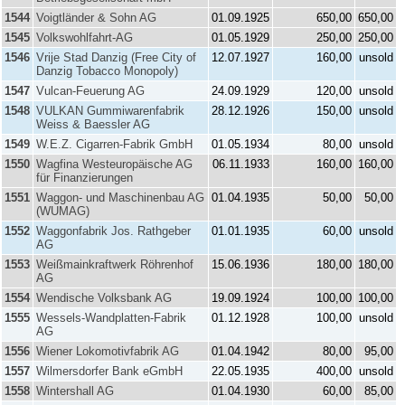
1544
Voigtländer & Sohn AG
01.09.1925
650,00
650,00
1545
Volkswohlfahrt-AG
01.05.1929
250,00
250,00
1546
Vrije Stad Danzig (Free City of
12.07.1927
160,00
unsold
Danzig Tobacco Monopoly)
1547
Vulcan-Feuerung AG
24.09.1929
120,00
unsold
1548
VULKAN Gummiwarenfabrik
28.12.1926
150,00
unsold
Weiss & Baessler AG
1549
W.E.Z. Cigarren-Fabrik GmbH
01.05.1934
80,00
unsold
1550
Wagfina Westeuropäische AG
06.11.1933
160,00
160,00
für Finanzierungen
1551
Waggon- und Maschinenbau AG
01.04.1935
50,00
50,00
(WUMAG)
1552
Waggonfabrik Jos. Rathgeber
01.01.1935
60,00
unsold
AG
1553
Weißmainkraftwerk Röhrenhof
15.06.1936
180,00
180,00
AG
1554
Wendische Volksbank AG
19.09.1924
100,00
100,00
1555
Wessels-Wandplatten-Fabrik
01.12.1928
100,00
unsold
AG
1556
Wiener Lokomotivfabrik AG
01.04.1942
80,00
95,00
1557
Wilmersdorfer Bank eGmbH
22.05.1935
400,00
unsold
1558
Wintershall AG
01.04.1930
60,00
85,00