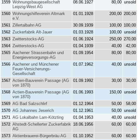
1559
Wohnungsbaugesellschaft
08.06.1927
80,00
unsold
Leipzig-West AG
1560
Wohnungshilfeverein Altmark
01.01.1928
200,00
200,00
e.V.
1561
Zillertalbahn AG
30.09.1939
100,00
100,00
1562
Zuckerfabrik Alt-Jauer
01.03.1928
100,00
unsold
1563
Zwitterstocks-AG
01.06.1924
250,00
270,00
1564
Zwitterstocks-AG
01.04.1939
40,00
42,00
1565
Aachener Strassenbahn und
01.09.1954
80,00
80,00
Energieversorgungs-AG
1566
Aachener und Münchener
01.07.1962
40,00
unsold
Feuer-Versicherungs-
Gesellschaft
1567
Actien-Bauverein Passage (AG
01.09.1992
30,00
30,00
von 1870)
1568
Actien-Bauverein Passage (AG
01.06.1993
150,00
unsold
von 1870)
1569
AG Bad Salzschlirf
01.12.1964
50,00
58,00
1570
AG Johannes Jeserich
01.12.1961
50,00
unsold
1571
AG Lokalbahn Lam-Kötzting
01.04.1953
40,00
unsold
1572
Ahstedt-Schellerter Zuckerfabrik
18.06.1956
60,00
60,00
AG
1573
Aktienbrauerei-Bürgerbräu AG
01.10.1952
60,00
60,00