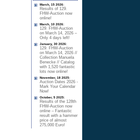
March, 15 2026:
Results of 129.
FHW-Auction now
online!
March, 10 2026:
129. FHW-Auction
on March 14, 2026 –
Only 4 days left!
January, 30 2026:
129. FHW-Auction
on March 14, 2026 //
Collection Manuela
Benecke // Catalog
with 1,520 fantastic
lots now online!
November, 18 2025:
Auction Dates 2026 -
Mark Your Calendar
Now!
October, 5 2025:
Results of the 128th
FHW-Auction now
online – Fantastic
result with a hammer
price of almost
275,000 Euro!