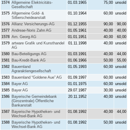
1574
Allgemeine Elektricitäts-
01.03.1965
75,00
unsold
Gesellschaft
1575
Allgemeine Gold- &
01.10.1964
60,00
unsold
Silberscheideanstalt
1576
Allianz Versicherungs-AG
01.12.1955
90,00
90,00
1577
Andreae-Noris Zahn AG
01.05.1961
40,00
40,00
1578
Arn. Georg AG
01.01.1951
40,00
60,00
1579
artware Grafik und Kunsthandel
01.11.1998
40,00
unsold
AG
1580
Bau-Beteiligungs AG
01.03.1991
40,00
44,00
1581
Bau-Kredit-Bank AG
01.06.1966
50,00
55,00
1582
Bauernland
01.05.1993
60,00
unsold
Agraraktiengesellschaft
1583
Bauernland “Goldene Aue” AG
01.09.1997
60,00
unsold
1584
Bayer AG
01.01.1975
60,00
unsold
1585
Bayer AG
29.07.1987
30,00
unsold
1586
Bayerische Gemeindebank
20.11.1952
40,00
unsold
(Girozentrale) Öffentliche
Bankanstalt
1587
Bayerische Hypotheken- und
01.08.1992
40,00
44,00
Wechsel-Bank AG
1588
Bayerische Hypotheken- und
01.08.1992
50,00
unsold
Wechsel-Bank AG