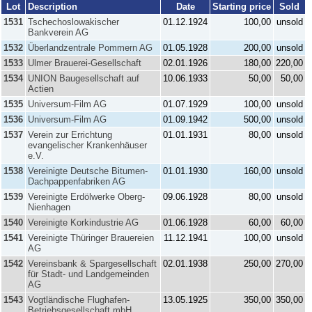
Lot
Description
Date
Starting price
Sold
1531
Tschechoslowakischer
01.12.1924
100,00
unsold
Bankverein AG
1532
Überlandzentrale Pommern AG
01.05.1928
200,00
unsold
1533
Ulmer Brauerei-Gesellschaft
02.01.1926
180,00
220,00
1534
UNION Baugesellschaft auf
10.06.1933
50,00
50,00
Actien
1535
Universum-Film AG
01.07.1929
100,00
unsold
1536
Universum-Film AG
01.09.1942
500,00
unsold
1537
Verein zur Errichtung
01.01.1931
80,00
unsold
evangelischer Krankenhäuser
e.V.
1538
Vereinigte Deutsche Bitumen-
01.01.1930
160,00
unsold
Dachpappenfabriken AG
1539
Vereinigte Erdölwerke Oberg-
09.06.1928
80,00
unsold
Nienhagen
1540
Vereinigte Korkindustrie AG
01.06.1928
60,00
60,00
1541
Vereinigte Thüringer Brauereien
11.12.1941
100,00
unsold
AG
1542
Vereinsbank & Spargesellschaft
02.01.1938
250,00
270,00
für Stadt- und Landgemeinden
AG
1543
Vogtländische Flughafen-
13.05.1925
350,00
350,00
Betriebsgesellschaft mbH