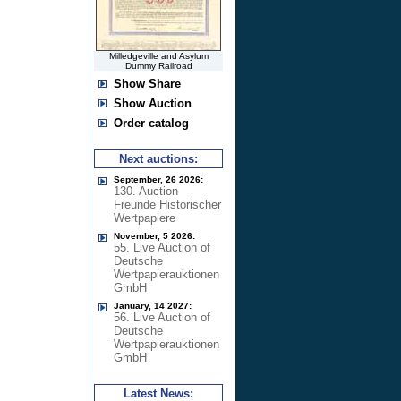
Milledgeville and Asylum
Dummy Railroad
Show Share
Show Auction
Order catalog
Next auctions:
September, 26 2026:
130. Auction
Freunde Historischer
Wertpapiere
November, 5 2026:
55. Live Auction of
Deutsche
Wertpapierauktionen
GmbH
January, 14 2027:
56. Live Auction of
Deutsche
Wertpapierauktionen
GmbH
Latest News: