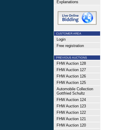
Explanations
CUSTOMER AREA
Login
Free registration
PREVIOUS AUCTIONS
FHW Auction 128
FHW Auction 127
FHW Auction 126
FHW Auction 125
Automobile Collection
Gottfried Schultz
FHW Auction 124
FHW Auction 123
FHW Auction 122
FHW Auction 121
FHW Auction 120