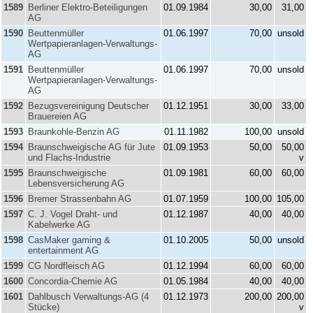
1589
Berliner Elektro-Beteiligungen
01.09.1984
30,00
31,00
AG
1590
Beuttenmüller
01.06.1997
70,00
unsold
Wertpapieranlagen-Verwaltungs-
AG
1591
Beuttenmüller
01.06.1997
70,00
unsold
Wertpapieranlagen-Verwaltungs-
AG
1592
Bezugsvereinigung Deutscher
01.12.1951
30,00
33,00
Brauereien AG
1593
Braunkohle-Benzin AG
01.11.1982
100,00
unsold
1594
Braunschweigische AG für Jute
01.09.1953
50,00
50,00
und Flachs-Industrie
v
1595
Braunschweigische
01.09.1981
60,00
60,00
Lebensversicherung AG
1596
Bremer Strassenbahn AG
01.07.1959
100,00
105,00
1597
C. J. Vogel Draht- und
01.12.1987
40,00
40,00
Kabelwerke AG
1598
CasMaker gaming &
01.10.2005
50,00
unsold
entertainment AG
1599
CG Nordfleisch AG
01.12.1994
60,00
60,00
1600
Concordia-Chemie AG
01.05.1984
40,00
40,00
1601
Dahlbusch Verwaltungs-AG (4
01.12.1973
200,00
200,00
Stücke)
v