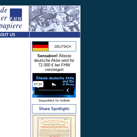
OUT US
Sensation!
Älteste
deutsche Aktie wird für
72.000 € bei FHW
versteigert
Doppelklick für Vollbild
Share Spotlight: